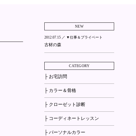
NEW
2012.07.15 ／
▼仕事＆プライベート
古材の森
CATEGORY
├ お宅訪問
├ カラー＆骨格
├ クローゼット診断
├ コーディネートレッスン
├ パーソナルカラー