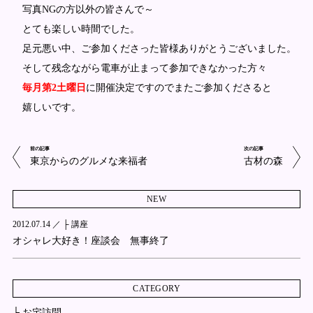
写真NGの方以外の皆さんで～
とても楽しい時間でした。
足元悪い中、ご参加くださった皆様ありがとうございました。
そして残念ながら電車が止まって参加できなかった方々
毎月第2土曜日
に開催決定ですのでまたご参加くださると
嬉しいです。
前の記事
次の記事
東京からのグルメな来福者
古材の森
NEW
2012.07.14 ／
├ 講座
オシャレ大好き！座談会 無事終了
CATEGORY
├ お宅訪問