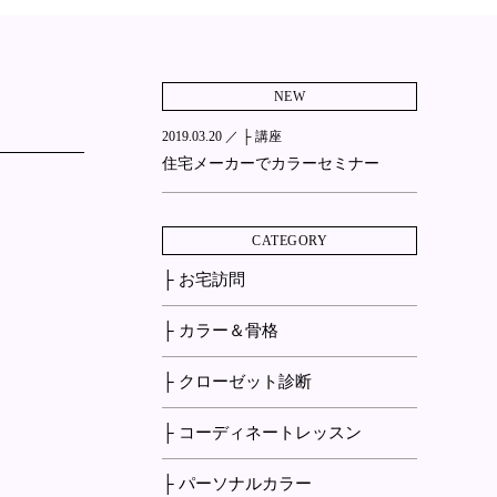
NEW
2019.03.20 ／
├ 講座
住宅メーカーでカラーセミナー
CATEGORY
├ お宅訪問
├ カラー＆骨格
├ クローゼット診断
├ コーディネートレッスン
├ パーソナルカラー