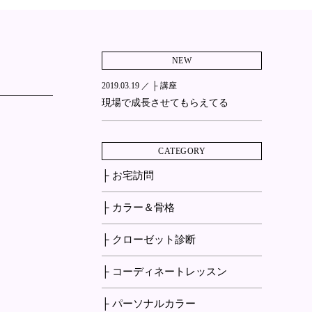
NEW
2019.03.19 ／
├ 講座
現場で成長させてもらえてる
CATEGORY
├ お宅訪問
├ カラー＆骨格
├ クローゼット診断
├ コーディネートレッスン
├ パーソナルカラー