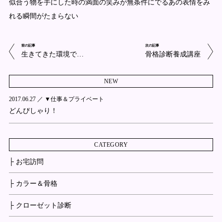
似合う物を手にした時の満面の笑みが無条件にでるあの表情をみ
れる瞬間がたまらない
前の記事
次の記事
生きてきた環境で…
骨格診断養成講座
NEW
2017.06.27 ／
▼仕事＆プライベート
どんぴしゃり！
CATEGORY
├ お宅訪問
├ カラー＆骨格
├ クローゼット診断