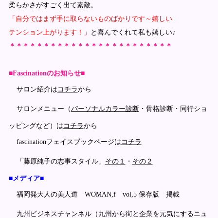
柔らかさがすごく出て素敵。
「自分ではまず手に取らないものばかりです～嬉しい
テンション上がります！」
と喜んでくれて私も嬉しい♪
＊＊＊＊＊＊＊＊＊＊＊＊＊＊＊＊＊＊＊＊＊＊＊＊
■Fascinationのお知らせ■
サロン紹介は
コチラ
から
サロンメニュー（
パーソナルカラー診断
・骨格診断・同行ショ
ッピングなど）は
コチラ
から
fascinationフェイスブックページは
コチラ
「藤原純子の志事スタイル」
その１
・
その２
■メディア■
福岡発大人の美人道 WOMAN,f vol,5 保存版 掲載
九州ビジネスチャンネル（九州から街と企業を元気にするニュ