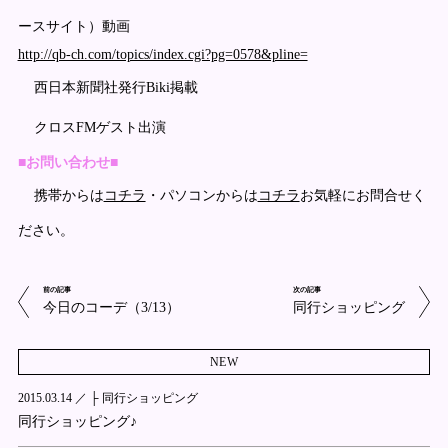
ースサイト）動画
http://qb-ch.com/topics/index.cgi?pg=0578&pline=
西日本新聞社発行Biki掲載
クロスFMゲスト出演
■お問い合わせ■
携帯からは
コチラ
・パソコンからは
コチラ
お気軽にお問合せく
ださい。
前の記事
次の記事
今日のコーデ（3/13）
同行ショッピング
NEW
2015.03.14 ／
├ 同行ショッピング
同行ショッピング♪