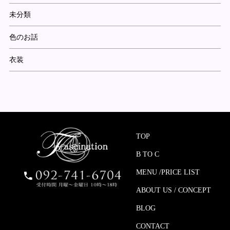
未分類
色のお話
衣装
TOP
B TO C
MENU /PRICE LIST
ABOUT US / CONCEPT
BLOG
CONTACT