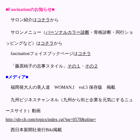
■Fascinationのお知らせ■
サロン紹介は
コチラ
から
サロンメニュー（
パーソナルカラー診断
・骨格診断・同行ショ
ッピングなど）は
コチラ
から
fascinationフェイスブックページは
コチラ
「藤原純子の志事スタイル」
その１
・
その２
■メディア■
福岡発大人の美人道 WOMAN,f vol,5 保存版 掲載
九州ビジネスチャンネル（九州から街と企業を元気にするニュ
ースサイト）動画
http://qb-ch.com/topics/index.cgi?pg=0578&pline=
西日本新聞社発行Biki掲載