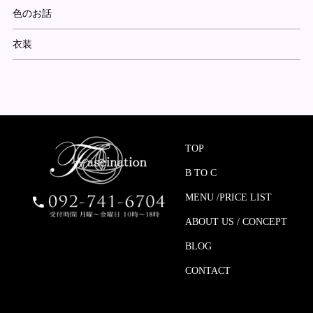
色のお話
衣装
TOP
B TO C
MENU /PRICE LIST
ABOUT US / CONCEPT
BLOG
CONTACT