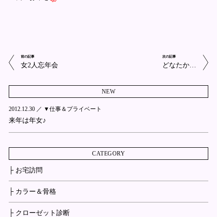
前の記事
次の記事
女2人忘年会
どなたか…
NEW
2012.12.30 ／
▼仕事＆プライベート
来年は年女♪
CATEGORY
├ お宅訪問
├ カラー＆骨格
├ クローゼット診断