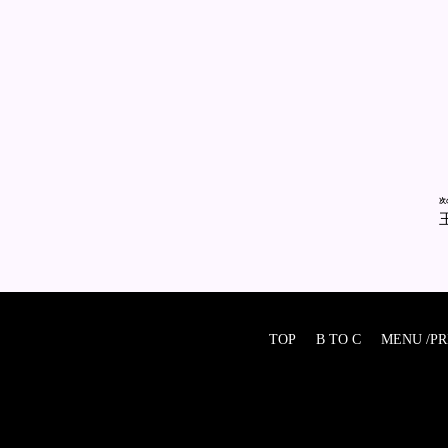
次
TOP
B TO C
MENU /PR