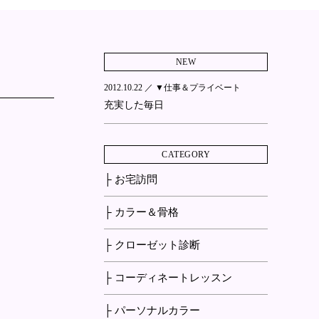
NEW
2012.10.22 ／
▼仕事＆プライベート
充実した毎日
CATEGORY
├ お宅訪問
├ カラー＆骨格
├ クローゼット診断
├ コーディネートレッスン
├ パーソナルカラー