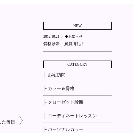
NEW
2012.10.21 ／
◆お知らせ
骨格診断 満員御礼！
CATEGORY
├ お宅訪問
├ カラー＆骨格
├ クローゼット診断
├ コーディネートレッスン
した毎日
├ パーソナルカラー