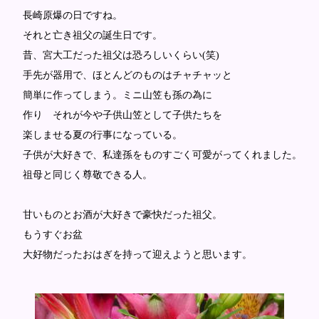
長崎原爆の日ですね。
それと亡き祖父の誕生日です。
昔、宮大工だった祖父は恐ろしいくらい(笑)
手先が器用で、ほとんどのものはチャチャッと
簡単に作ってしまう。ミニ山笠も孫の為に
作り それが今や子供山笠として子供たちを
楽しませる夏の行事になっている。
子供が大好きで、私達孫をものすごく可愛がってくれました。
祖母と同じく尊敬できる人。
甘いものとお酒が大好きで豪快だった祖父。
もうすぐお盆
大好物だったおはぎを持って迎えようと思います。