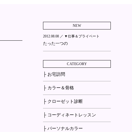
NEW
2012.08.08 ／
▼仕事＆プライベート
たった一つの
CATEGORY
├ お宅訪問
├ カラー＆骨格
├ クローゼット診断
├ コーディネートレッスン
├ パーソナルカラー