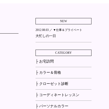
NEW
2012.08.03 ／
▼仕事＆プライベート
大忙しの一日
CATEGORY
├ お宅訪問
├ カラー＆骨格
├ クローゼット診断
├ コーディネートレッスン
├ パーソナルカラー