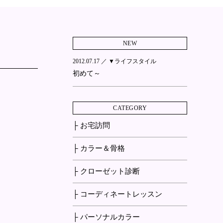
NEW
2012.07.17 ／
▼ライフスタイル
初めて～
CATEGORY
├ お宅訪問
├ カラー＆骨格
├ クローゼット診断
├ コーディネートレッスン
├ パーソナルカラー