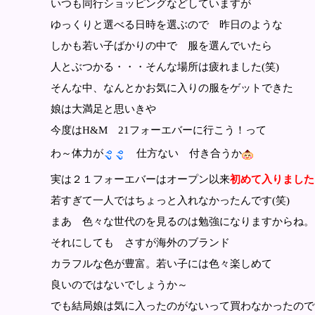
いつも同行ショッピングなどしていますが
ゆっくりと選べる日時を選ぶので 昨日のような
しかも若い子ばかりの中で 服を選んでいたら
人とぶつかる・・・そんな場所は疲れました(笑)
そんな中、なんとかお気に入りの服をゲットできた
娘は大満足と思いきや
今度はH&M 21フォーエバーに行こう！って
わ～体力が
仕方ない 付き合うか
実は２１フォーエバーはオープン以来
初めて入りました
若すぎて一人ではちょっと入れなかったんです(笑)
まあ 色々な世代のを見るのは勉強になりますからね。
それにしても さすが海外のブランド
カラフルな色が豊富。若い子には色々楽しめて
良いのではないでしょうか～
でも結局娘は気に入ったのがないって買わなかったので