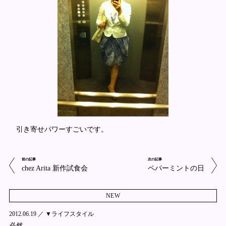
引き寄せパワーすごいです。
前の記事
次の記事
chez Arita 新作試食会
ペパーミントの日
NEW
2012.06.19 ／
▼ライフスタイル
必然