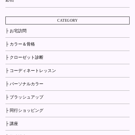
CATEGORY
├ お宅訪問
├ カラー＆骨格
├ クローゼット診断
├ コーディネートレッスン
├ パーソナルカラー
├ ブラッシュアップ
├ 同行ショッピング
├ 講座