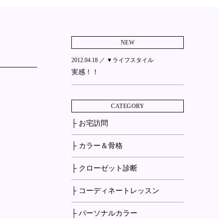
NEW
2012.04.18 ／
▼ライフスタイル
実感！！
CATEGORY
├ お宅訪問
├ カラー＆骨格
├ クローゼット診断
├ コーディネートレッスン
├ パーソナルカラー