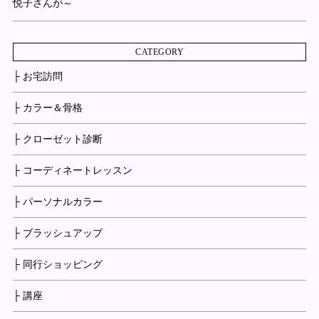
悦子さんが～
CATEGORY
├ お宅訪問
├ カラー＆骨格
├ クローゼット診断
├ コーディネートレッスン
├ パーソナルカラー
├ ブラッシュアップ
├ 同行ショッピング
├ 講座