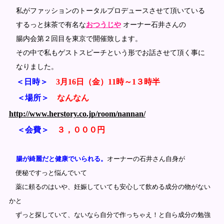
私がファッションのトータルプロデュースさせて頂いている
するっと抹茶で有名な
おつうじや
オーナー石井さんの
腸内会第２回目を東京で開催致します。
その中で私もゲストスピーチという形でお話させて頂く事に
なりました。
＜日時＞
3月16日（金）11時～1３時半
＜場所＞
なんなん
http://www.herstory.co.jp/room/nannan/
＜会費＞
３，０００円
腸が綺麗だと健康でいられる。
オーナーの石井さん自身が
便秘ですっと悩んでいて
薬に頼るのはいや、妊娠していても安心して飲める成分の物がない
かと
ずっと探していて、ないなら自分で作っちゃえ！と自ら成分の勉強