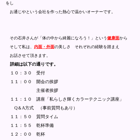
をし
お通じやという会社を作った熱心で温かいオーナーです。
その石井さんが「体の中から綺麗になろう！」という
健康面
から
そして私は、
内面・外面
の美しさ それぞれの経験を踏まえ
お話させて頂きます。
詳細は以下の通りです。
１０：３０ 受付
１１：００ 開会の挨拶
主催者挨拶
１１：１０ 講座「私らしさ輝くカラーテクニック講座」
Q＆A方式 （事前質問もあり）
１１：５０ 質問タイム
１１：５５ 乾杯準備
１２：００ 乾杯