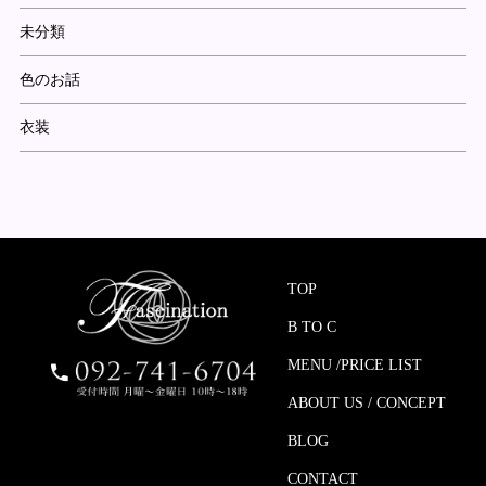
未分類
色のお話
衣装
TOP
B TO C
MENU /PRICE LIST
ABOUT US / CONCEPT
BLOG
CONTACT