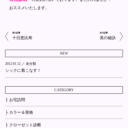
おススメいたします。
前の記事
次の記事
十日恵比寿
美の秘訣
NEW
2012.01.12 ／
未分類
シックに着こなす！
CATEGORY
├ お宅訪問
├ カラー＆骨格
├ クローゼット診断