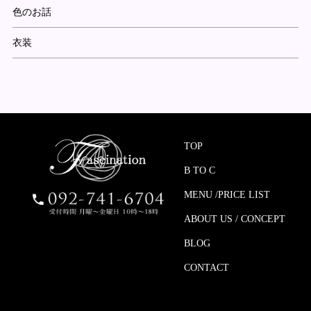
色のお話
衣装
TOP
B TO C
MENU /PRICE LIST
ABOUT US / CONCEPT
BLOG
CONTACT