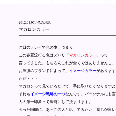
2012.01.07 /
色のお話
マカロンカラー
昨日のテレビで色の事、つまり
この春夏流行る色はズバリ
「マカロンカラー」
って
言ってました。もちろんこれが全てではありませんし、
お洋服のブランドによって、
イメージカラー
があります
ただ・・・
マカロンって見ているだけで、手に取りたくなりますよ
それも
イメージ戦略の一つ
なんです。パーソナルにも言
人の第一印象って瞬時にして決まります。
会った瞬間に、あ～この人と話してみたい、感じが良い