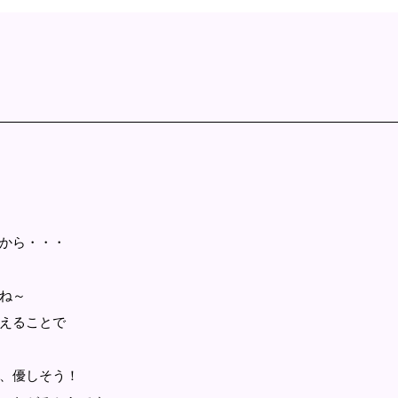
から・・・
ね～
えることで
、優しそう！