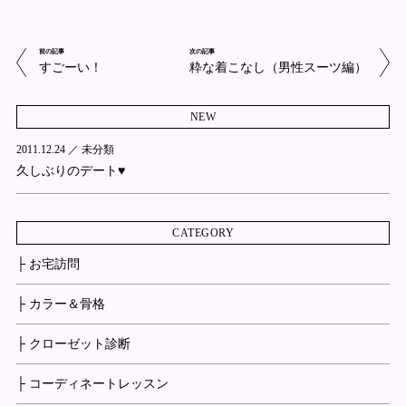
前の記事
次の記事
すごーい！
粋な着こなし（男性スーツ編）
NEW
2011.12.24 ／
未分類
久しぶりのデート♥
CATEGORY
├ お宅訪問
├ カラー＆骨格
├ クローゼット診断
├ コーディネートレッスン