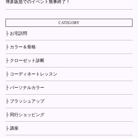
博多阪急でのイベント無事終了！
CATEGORY
├ お宅訪問
├ カラー＆骨格
├ クローゼット診断
├ コーディネートレッスン
├ パーソナルカラー
├ ブラッシュアップ
├ 同行ショッピング
├ 講座