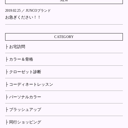
NEW
2019.02.25 ／
JUNCOブランド
お急ぎください！！
CATEGORY
├ お宅訪問
├ カラー＆骨格
├ クローゼット診断
├ コーディネートレッスン
├ パーソナルカラー
├ ブラッシュアップ
├ 同行ショッピング