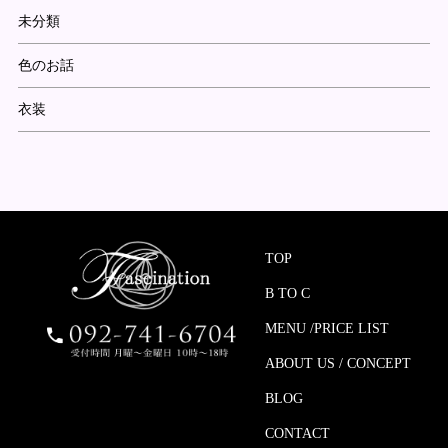
未分類
色のお話
衣装
TOP
B TO C
MENU /PRICE LIST
ABOUT US / CONCEPT
BLOG
CONTACT