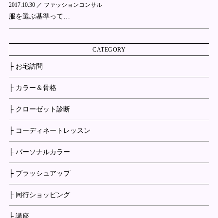
2017.10.30 ／
ファッションコンサル
服を選ぶ基準って…
CATEGORY
├ お宅訪問
├ カラー＆骨格
├ クローゼット診断
├ コーディネートレッスン
├ パーソナルカラー
├ ブラッシュアップ
├ 同行ショッピング
├ 講座