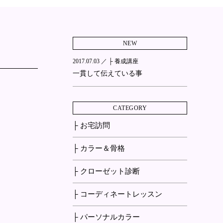
NEW
2017.07.03 ／
├ 養成講座
一貫して伝えている事
CATEGORY
├ お宅訪問
├ カラー＆骨格
├ クローゼット診断
├ コーディネートレッスン
├ パーソナルカラー