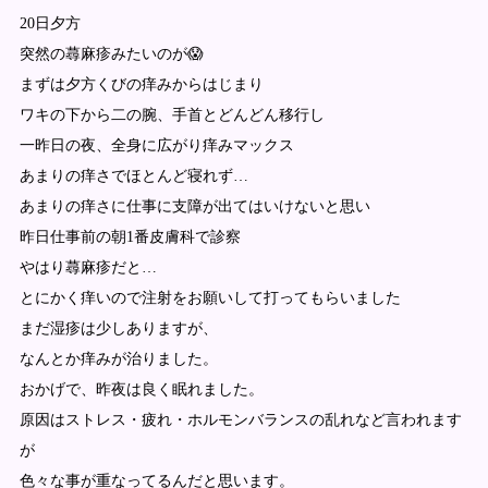
20日夕方
突然の蕁麻疹みたいのが😱
まずは夕方くびの痒みからはじまり
ワキの下から二の腕、手首とどんどん移行し
一昨日の夜、全身に広がり痒みマックス
あまりの痒さでほとんど寝れず…
あまりの痒さに仕事に支障が出てはいけないと思い
昨日仕事前の朝1番皮膚科で診察
やはり蕁麻疹だと…
とにかく痒いので注射をお願いして打ってもらいました
まだ湿疹は少しありますが、
なんとか痒みが治りました。
おかげで、昨夜は良く眠れました。
原因はストレス・疲れ・ホルモンバランスの乱れなど言われます
が
色々な事が重なってるんだと思います。