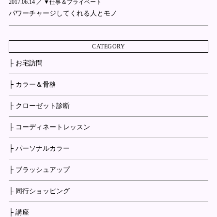
2017.06.14 ／
▼仕事＆プライベート
パワーチャージしてくれる人とモノ
CATEGORY
├ お宅訪問
├ カラー＆骨格
├ クローゼット診断
├ コーディネートレッスン
├ パーソナルカラー
├ ブラッシュアップ
├ 同行ショッピング
├ 講座