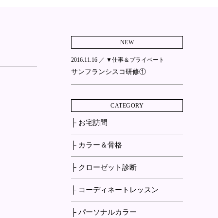
NEW
2016.11.16 ／
▼仕事＆プライベート
サンフランシスコ研修①
CATEGORY
├ お宅訪問
├ カラー＆骨格
├ クローゼット診断
├ コーディネートレッスン
├ パーソナルカラー