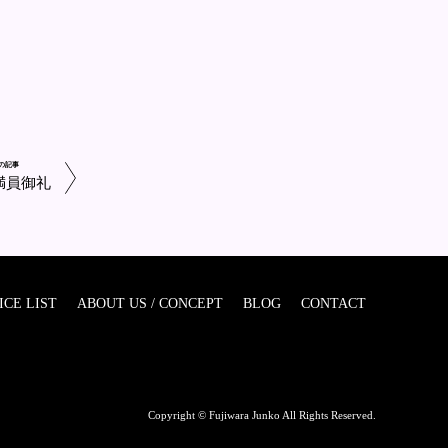
の記事
満員御礼
ICE LIST
ABOUT US / CONCEPT
BLOG
CONTACT
Copyright © Fujiwara Junko All Rights Reserved.