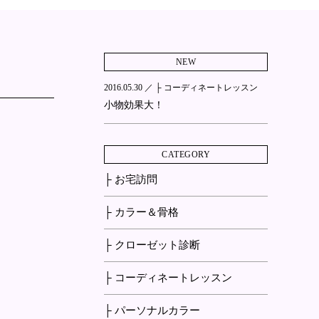
NEW
2016.05.30 ／
├ コーディネートレッスン
小物効果大！
CATEGORY
├ お宅訪問
├ カラー＆骨格
├ クローゼット診断
├ コーディネートレッスン
├ パーソナルカラー