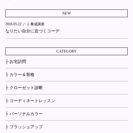
NEW
2016.05.22 ／
├ 養成講座
なりたい自分に近づくコーデ
CATEGORY
├ お宅訪問
├ カラー＆骨格
├ クローゼット診断
├ コーディネートレッスン
├ パーソナルカラー
├ ブラッシュアップ