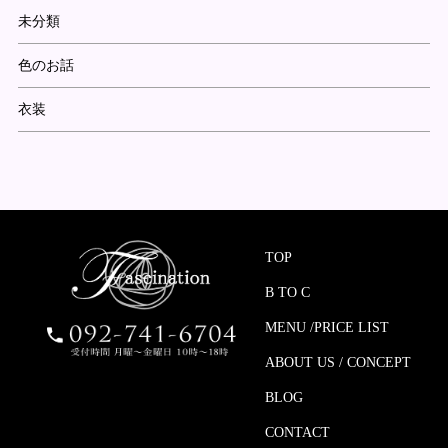
未分類
色のお話
衣装
TOP
B TO C
MENU /PRICE LIST
ABOUT US / CONCEPT
BLOG
CONTACT