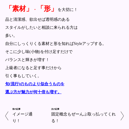
「素材」
「形」
・
を大切に！
品と清潔感、欲出せば透明感のある
スタイルがしたいと相談に来られる方は
多い。
自分にしっくりくる素材と形を知ればStyleアップする。
そこに少し味(小物)を付け足すだけで
バランスと輝きが増す！
上級者になると足す事だけから
引く事もしていく。
旬(流行)のものより似合うものを
選ぶ方が魅力が何十倍も増す。
前の記事
次の記事
イメージ通
固定概念もぜーんぶ取っ払ってくれ
り！
る！