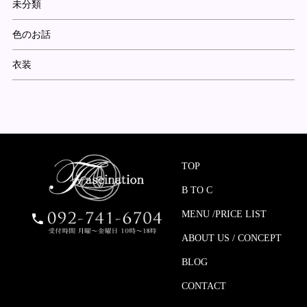
未分類
色のお話
衣装
TOP
B TO C
MENU /PRICE LIST
ABOUT US / CONCEPT
BLOG
CONTACT