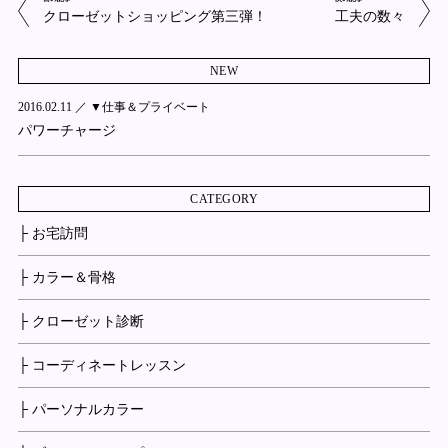
クローゼットショッピング第三弾！
工夫の数々
NEW
2016.02.11 ／
▼仕事＆プライベート
パワーチャージ
CATEGORY
├ お宅訪問
├ カラー＆骨格
├ クローゼット診断
├ コーディネートレッスン
├ パーソナルカラー