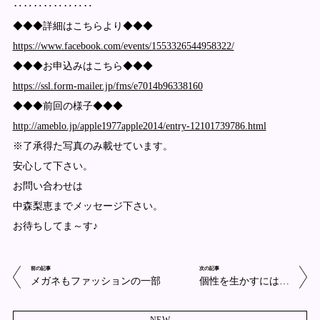
‥‥‥‥‥‥‥‥
◆◆◆詳細はこちらより◆◆◆
https://www.facebook.com/events/1553326544958322/
◆◆◆お申込みはこちら◆◆◆
https://ssl.form-mailer.jp/fms/e7014b96338160
◆◆◆前回の様子◆◆◆
http://ameblo.jp/apple1977apple2014/entry-12101739786.html
※了承得た写真のみ載せています。
安心して下さい。
お問い合わせは
中森梨恵までメッセージ下さい。
お待ちしてま～す♪
前の記事
次の記事
メガネもファッションの一部
個性を生かすには…
NEW