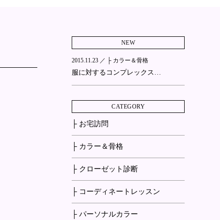
NEW
2015.11.23 ／
├ カラー＆骨格
服に対するコンプレックス…
CATEGORY
├ お宅訪問
├ カラー＆骨格
├ クローゼット診断
├ コーディネートレッスン
├ パーソナルカラー