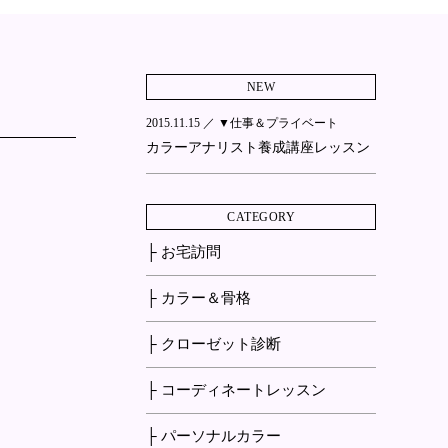
NEW
2015.11.15 ／
▼仕事＆プライベート
カラーアナリスト養成講座レッスン
CATEGORY
├ お宅訪問
├ カラー＆骨格
├ クローゼット診断
├ コーディネートレッスン
├ パーソナルカラー