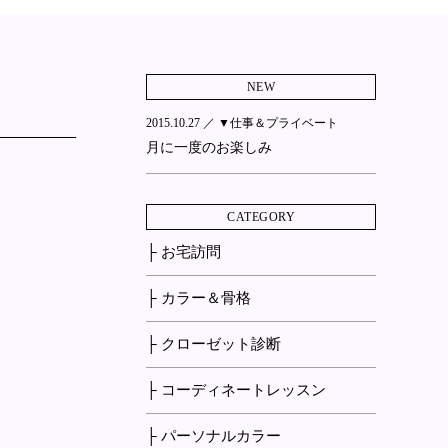
NEW
2015.10.27 ／
▼仕事＆プライベート
月に一度のお楽しみ
CATEGORY
├ お宅訪問
├ カラー＆骨格
├ クローゼット診断
├ コーディネートレッスン
├ パーソナルカラー