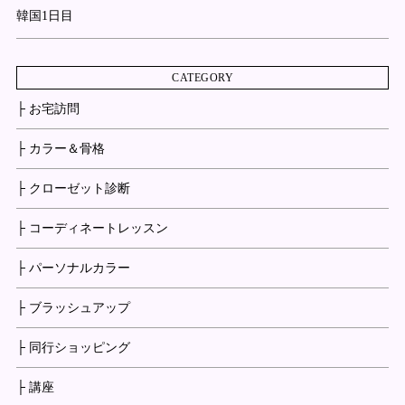
韓国1日目
CATEGORY
├ お宅訪問
├ カラー＆骨格
├ クローゼット診断
├ コーディネートレッスン
├ パーソナルカラー
├ ブラッシュアップ
├ 同行ショッピング
├ 講座