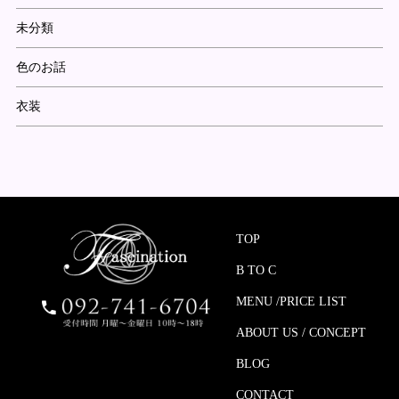
未分類
色のお話
衣装
TOP
B TO C
MENU /PRICE LIST
ABOUT US / CONCEPT
BLOG
CONTACT