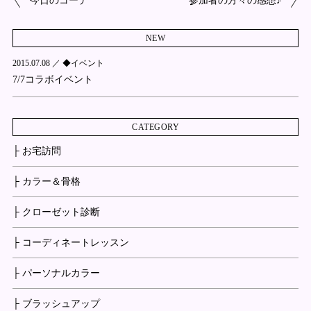
今日のコーデ
参加者の方々の感想♪
NEW
2015.07.08 ／
◆イベント
7/7コラボイベント
CATEGORY
├ お宅訪問
├ カラー＆骨格
├ クローゼット診断
├ コーディネートレッスン
├ パーソナルカラー
├ ブラッシュアップ