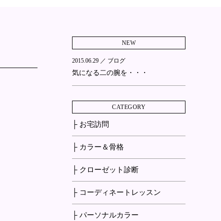
NEW
2015.06.29 ／
ブログ
気になる二の腕を・・・
CATEGORY
├ お宅訪問
├ カラー＆骨格
├ クローゼット診断
├ コーディネートレッスン
├ パーソナルカラー