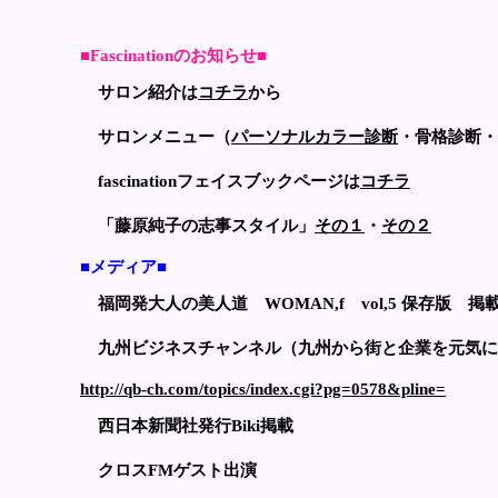
■Fascinationのお知らせ■
サロン紹介は
コチラ
から
サロンメニュー（
パーソナルカラー診断
・骨格診断・
fascinationフェイスブックページは
コチラ
「藤原純子の志事スタイル」
その１
・
その２
■メディア■
福岡発大人の美人道 WOMAN,f vol,5 保存版 掲
九州ビジネスチャンネル（九州から街と企業を元気に
http://qb-ch.com/topics/index.cgi?pg=0578&pline=
西日本新聞社発行Biki掲載
クロスFMゲスト出演