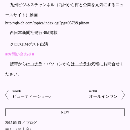
九州ビジネスチャンネル（九州から街と企業を元気にするニュ
ースサイト）動画
http://qb-ch.com/topics/index.cgi?pg=0578&pline=
西日本新聞社発行Biki掲載
クロスFMゲスト出演
■お問い合わせ■
携帯からは
コチラ
・パソコンからは
コチラ
お気軽にお問合せく
ださい。
前の記事
次の記事
ビューティーショー♪
オールインワン
NEW
2015.06.15 ／
ブログ
嬉しいお土産♪