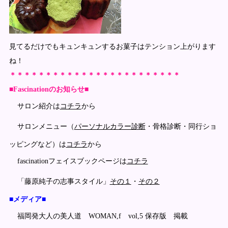
見てるだけでもキュンキュンするお菓子はテンション上がります
ね！
＊＊＊＊＊＊＊＊＊＊＊＊＊＊＊＊＊＊＊＊＊＊＊＊
■Fascinationのお知らせ■
サロン紹介は
コチラ
から
サロンメニュー（
パーソナルカラー診断
・骨格診断・同行ショ
ッピングなど）は
コチラ
から
fascinationフェイスブックページは
コチラ
「藤原純子の志事スタイル」
その１
・
その２
■メディア■
福岡発大人の美人道 WOMAN,f vol,5 保存版 掲載