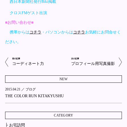
西日本新聞社発行Biki掲載
クロスFMゲスト出演
■お問い合わせ■
携帯からは
コチラ
・パソコンからは
コチラ
お気軽にお問合せく
ださい。
前の記事
次の記事
コーディネート力
プロフィール用写真撮影
NEW
2015.04.21 ／
ブログ
THE COLOR RUN KITAKYUSHU
CATEGORY
├ お宅訪問