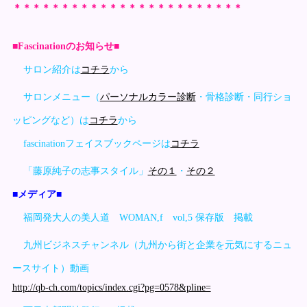
＊＊＊＊＊＊＊＊＊＊＊＊＊＊＊＊＊＊＊＊＊＊＊＊
■Fascinationのお知らせ■
サロン紹介は
コチラ
から
サロンメニュー（
パーソナルカラー診断
・骨格診断・同行ショ
ッピングなど）は
コチラ
から
fascinationフェイスブックページは
コチラ
「藤原純子の志事スタイル」
その１
・
その２
■メディア■
福岡発大人の美人道 WOMAN,f vol,5 保存版 掲載
九州ビジネスチャンネル（九州から街と企業を元気にするニュ
ースサイト）動画
http://qb-ch.com/topics/index.cgi?pg=0578&pline=