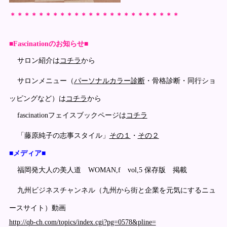
＊＊＊＊＊＊＊＊＊＊＊＊＊＊＊＊＊＊＊＊＊＊＊＊
■Fascinationのお知らせ■
サロン紹介は
コチラ
から
サロンメニュー（
パーソナルカラー診断
・骨格診断・同行ショ
ッピングなど）は
コチラ
から
fascinationフェイスブックページは
コチラ
「藤原純子の志事スタイル」
その１
・
その２
■メディア■
福岡発大人の美人道 WOMAN,f vol,5 保存版 掲載
九州ビジネスチャンネル（九州から街と企業を元気にするニュ
ースサイト）動画
http://qb-ch.com/topics/index.cgi?pg=0578&pline=