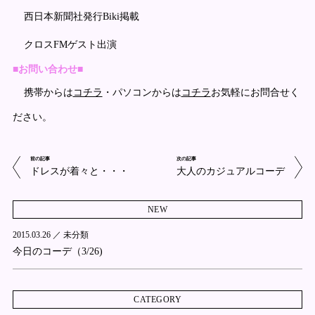
西日本新聞社発行Biki掲載
クロスFMゲスト出演
■お問い合わせ■
携帯からは
コチラ
・パソコンからは
コチラ
お気軽にお問合せく
ださい。
前の記事
次の記事
ドレスが着々と・・・
大人のカジュアルコーデ
NEW
2015.03.26 ／
未分類
今日のコーデ（3/26)
CATEGORY