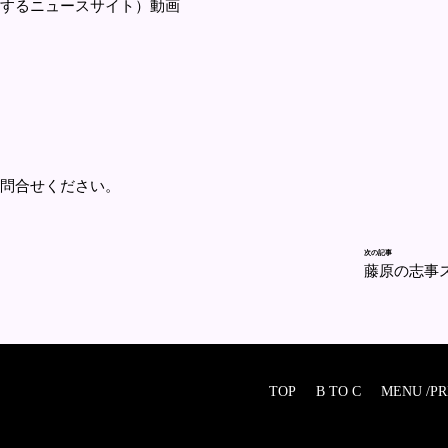
するニュースサイト）動画
問合せください。
次の記事
藤原の志事
TOP
B TO C
MENU /PR