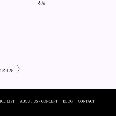
衣装
スタイル
ICE LIST
ABOUT US / CONCEPT
BLOG
CONTACT