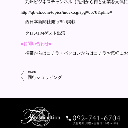
九州ビジネスチャンネル（九州から街と企業を元気に
http://qb-ch.com/topics/index.cgi?pg=0578&pline=
西日本新聞社発行Biki掲載
クロスFMゲスト出演
■お問い合わせ■
携帯からは
コチラ
・パソコンからは
コチラ
お気軽にお
前の記事
同行ショッピング