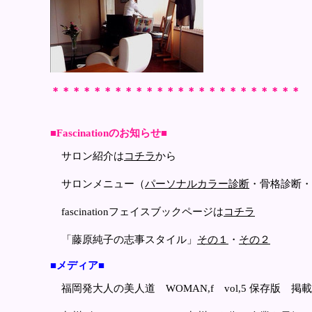
＊＊＊＊＊＊＊＊＊＊＊＊＊＊＊＊＊＊＊＊＊＊＊＊
■Fascinationのお知らせ■
サロン紹介は
コチラ
から
サロンメニュー（
パーソナルカラー診断
・骨格診断・
fascinationフェイスブックページは
コチラ
「藤原純子の志事スタイル」
その１
・
その２
■メディア■
福岡発大人の美人道 WOMAN,f vol,5 保存版 掲載