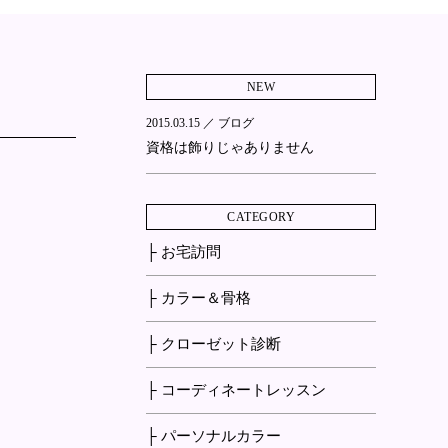
NEW
2015.03.15 ／
ブログ
資格は飾りじゃありません
CATEGORY
├ お宅訪問
├ カラー＆骨格
├ クローゼット診断
├ コーディネートレッスン
├ パーソナルカラー