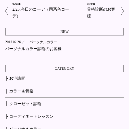
前の記事
次の記事
2/25:今日のコーデ（同系色コー
骨格診断のお客
デ）
様
NEW
2015.02.26 ／
├ パーソナルカラー
パーソナルカラー診断のお客様
CATEGORY
├ お宅訪問
├ カラー＆骨格
├ クローゼット診断
├ コーディネートレッスン