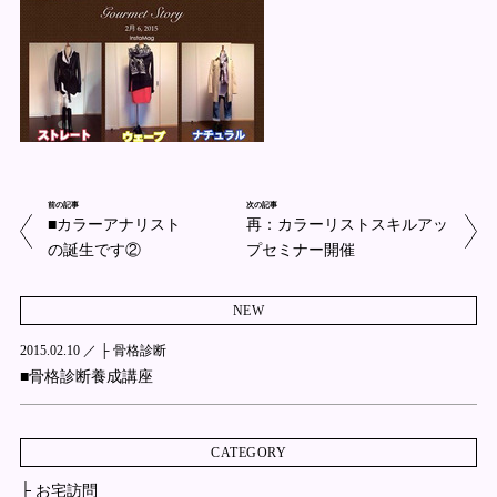
前の記事
次の記事
■カラーアナリスト
再：カラーリストスキルアッ
の誕生です②
プセミナー開催
NEW
2015.02.10 ／
├ 骨格診断
■骨格診断養成講座
CATEGORY
├ お宅訪問